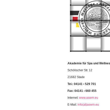
Akademie für Spa und Welln
Schölischer Str. 12
21682 Stade
Tel.: 04141 • 529 701
Fax: 04141 • 660 455
Internet:
www.aswm.eu
E-Mail:
info(at)aswm.eu