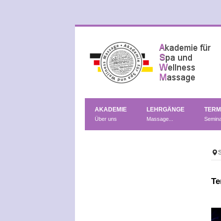
AKADEMIE
LEHRGÄNGE
TERM
Über uns
Massage...
Semin
S
Te